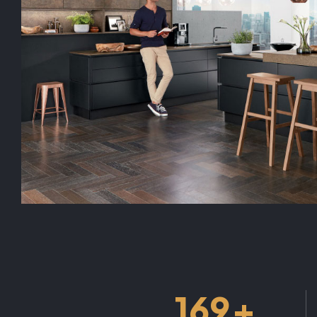
+
169