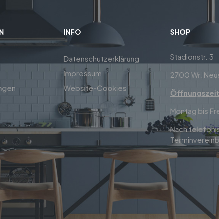
N
INFO
SHOP
Stadionstr. 3
Datenschutzerklärung
Impressum
2700 Wr. Neu
ungen
Website-Cookies
Öffnungszei
Montag bis Fr
Nach telefoni
Terminvereinb