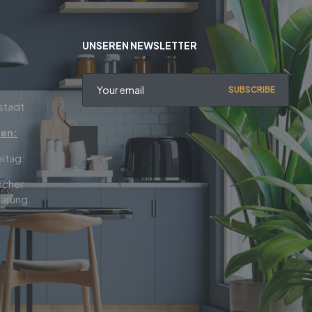
UNSEREN NEWSLETTER
SUBSCRIBE
stadt
ten:
eitag:
scher
arung.