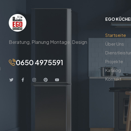
EGO KÜCHE
Startseite
Beratung,
Planung
Montage,
Design
Über Uns
Dienstleist
0650 4975591
Projekte
Katalog
Kontakt