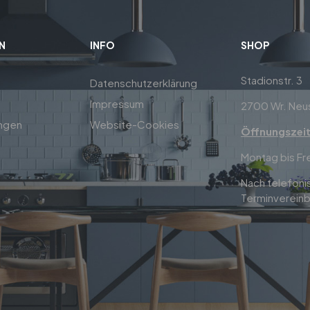
N
INFO
SHOP
Stadionstr. 3
Datenschutzerklärung
Impressum
2700 Wr. Neu
ungen
Website-Cookies
Öffnungszei
Montag bis Fr
Nach telefoni
Terminvereinb