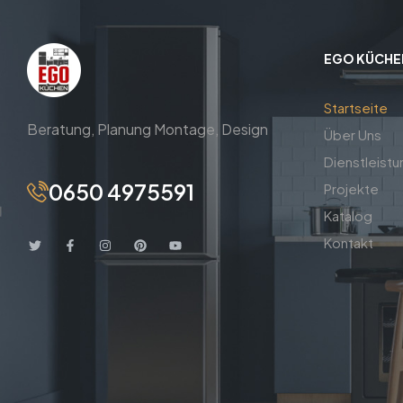
EGO KÜCHE
Startseite
Beratung,
Planung
Montage,
Design
Über Uns
Dienstleist
0650 4975591
Projekte
Katalog
Kontakt