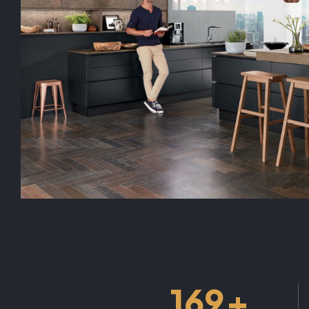
+
169