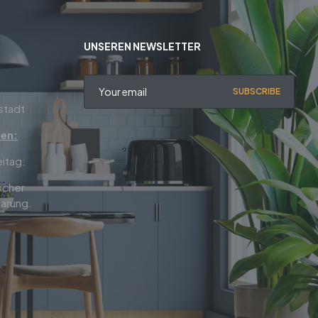
UNSEREN NEWSLETTER
SUBSCRIBE
stadt
ten:
eitag:
scher
arung.